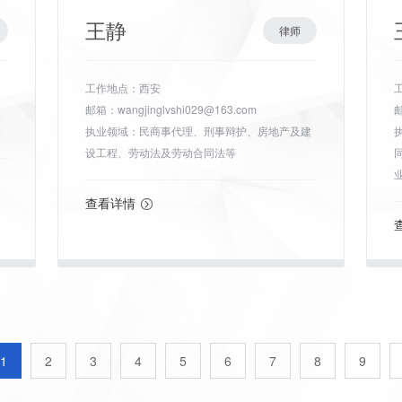
王静
律师
工作地点：西安
邮箱：wangjinglvshi029@163.com
邮
执业领域：民商事代理、刑事辩护、房地产及建
设工程、劳动法及劳动合同法等
查看详情
1
2
3
4
5
6
7
8
9