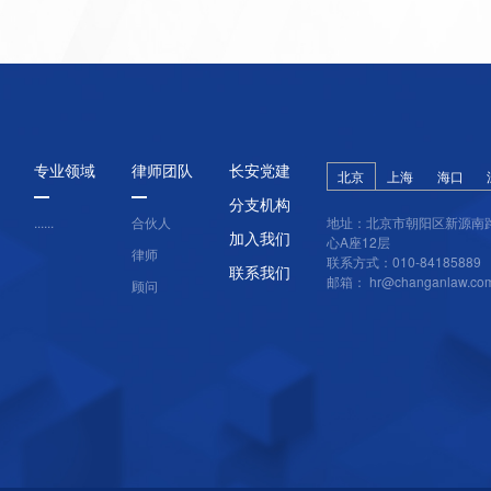
专业领域
律师团队
长安党建
北京
上海
海口
分支机构
......
合伙人
地址：北京市朝阳区新源南
加入我们
心A座12层
律师
联系方式：010-84185889
联系我们
邮箱： hr@changanlaw.co
顾问