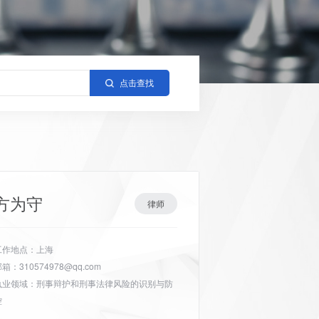
点击查找
方为守
律师
工作地点：上海
箱：310574978@qq.com
执业领域：刑事辩护和刑事法律风险的识别与防
控