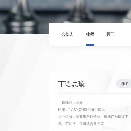
合伙人
律师
顾问
丁语思璇
律师
工作地点：西安
邮箱：17274316377@163.com
执业领域：民商事争议解决、房地产与建设工
程、劳动法、公司综合业务等