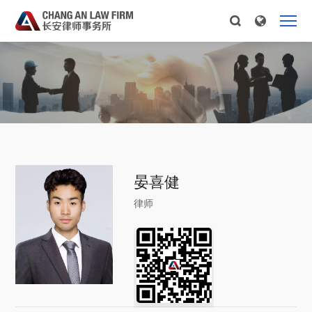
晏喜健
律师