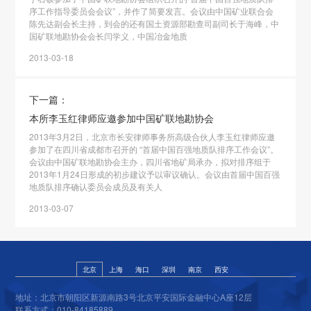
序工作指导委员会会议”，并作了简要发言。会议由中国矿业联合会
陈先达副会长主持，到会的还有国土资源部勘查司副司长于海峰，中
国矿联地勘协会会长闫学义，中国冶金地质
2013-03-18
下一篇：
本所李玉红律师应邀参加中国矿联地勘协会
2013年3月2日，北京市长安律师事务所高级合伙人李玉红律师应邀
参加了在四川省成都市召开的 “首届中国百强地质队排序工作会议”。
会议由中国矿联地勘协会主办，四川省地矿局承办，拟对排序组于
2013年1月24日形成的初步建议予以审议确认。会议由首届中国百强
地质队排序确认委员会成员及有关人
2013-03-07
北京
上海
海口
深圳
南京
西安
地址：北京市朝阳区新源南路3号北京平安国际金融中心A座12层
联系方式：010-84185889