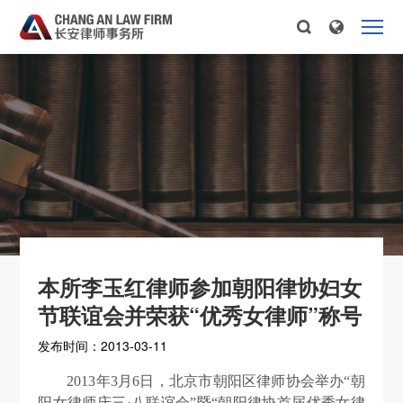
本所李玉红律师参加朝阳律协妇女
节联谊会并荣获“优秀女律师”称号
发布时间：2013-03-11
2013
年
3
月
6
日，北京市朝阳区律师协会举办“朝
阳女律师庆三·八联谊会
”
暨
“
朝阳律协首届优秀女律